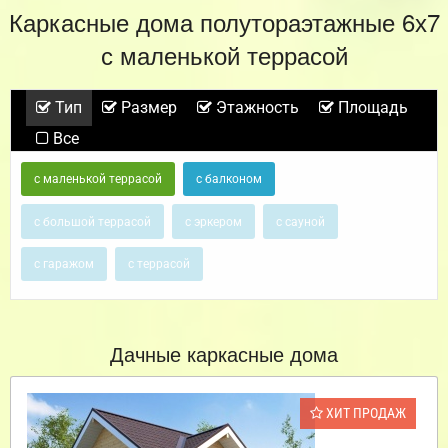
Каркасные дома полутораэтажные 6х7
с маленькой террасой
Тип
Размер
Этажность
Площадь
Все
с маленькой террасой
с балконом
с большой террасой
с эркером
с сауной
с гаражом
с террасой
Дачные каркасные дома
ХИТ ПРОДАЖ