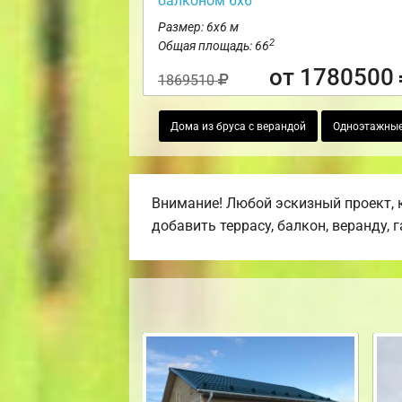
балконом 6х6
Размер: 6х6 м
2
Общая площадь: 66
от 1780500
1869510
Дома из бруса с верандой
Одноэтажные
Внимание! Любой эскизный проект, 
добавить террасу, балкон, веранду, 