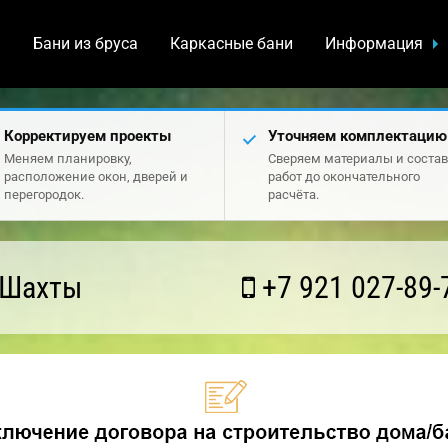
а
Бани из бруса
Каркасные бани
Информация
Корректируем проекты
Уточняем комплектацию
Меняем планировку,
Сверяем материалы и состав
расположение окон, дверей и
работ до окончательного
перегородок.
расчёта.
 Шахты
+7 921 027-89-