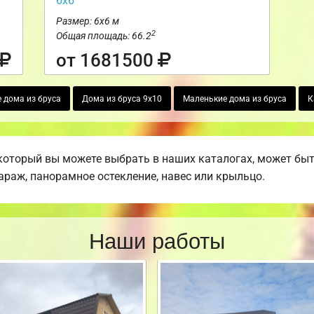
6х6
Размер: 6х6 м
2
Общая площадь: 66.2
от 1681500
 дома из бруса
Дома из бруса 9х10
Маленькие дома из бруса
К
который вы можете выбрать в наших каталогах, может бы
гараж, панорамное остекление, навес или крыльцо.
Наши работы