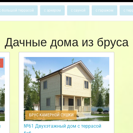
с большой террасой
с эркером
с сауной
с гаражом
с тер
Дачные дома из бруса
Ж
БРУС КАМЕРНОЙ СУШКИ
и
№61 Двухэтажный дом с террасой