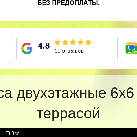
4.8
50
отзывов
са двухэтажные 6х6
террасой
Все