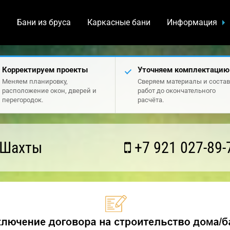
а
Бани из бруса
Каркасные бани
Информация
Корректируем проекты
Уточняем комплектацию
Меняем планировку,
Сверяем материалы и состав
расположение окон, дверей и
работ до окончательного
перегородок.
расчёта.
 Шахты
+7 921 027-89-