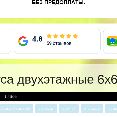
4.8
59
отзывов
уса двухэтажные 6х6
Все
с большой террасой
с эркером
с сауной
с гаражом
с тер