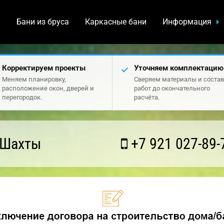
а
Бани из бруса
Каркасные бани
Информация
Корректируем проекты
Уточняем комплектацию
Меняем планировку,
Сверяем материалы и состав
расположение окон, дверей и
работ до окончательного
перегородок.
расчёта.
 Шахты
+7 921 027-89-