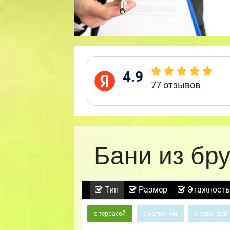
4.9
77
отзывов
Бани из бр
Тип
Размер
Этажность
с террасой
с балконом
с верандой