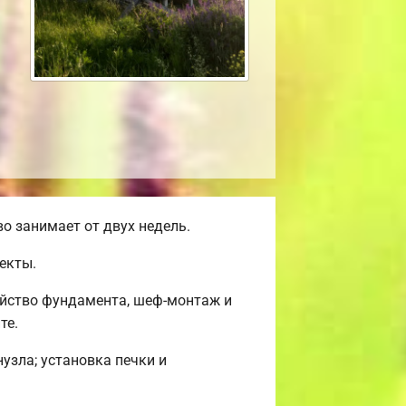
о занимает от двух недель.
екты.
ойство фундамента, шеф-монтаж и
те.
нузла; установка печки и