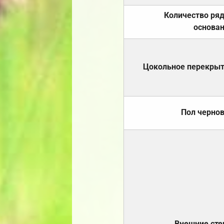
Количество ря
основа
Цокольное перекры
Пол черно
Внешние ст