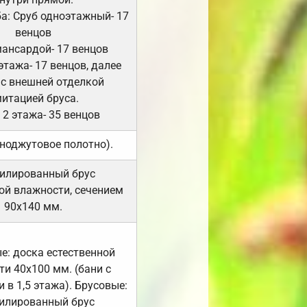
а: Сруб одноэтажный- 17
венцов
мансардой- 17 венцов
 этажа- 17 венцов, далее
 с внешней отделкой
итацией бруса.
 2 этажа- 35 венцов
ноджутовое полотно).
илированный брус
ой влажности, сечением
90х140 мм.
е: доска естественной
и 40х100 мм. (бани с
 в 1,5 этажа). Брусовые:
илированный брус