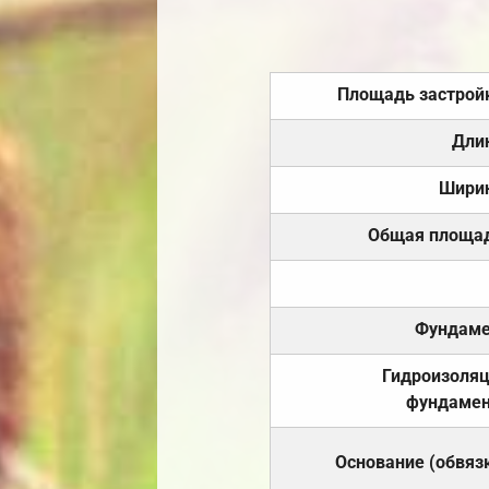
Площадь застрой
Дли
Шири
Общая площа
Фундаме
Гидроизоля
фундамен
Основание (обвяз