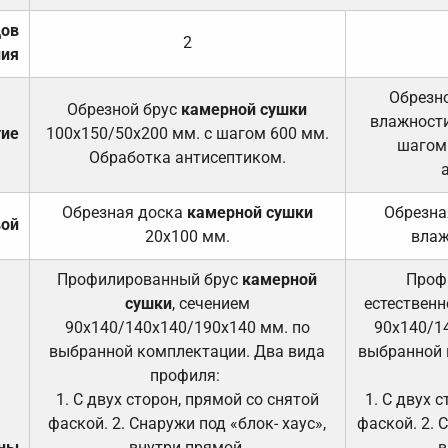
дов
2
ния
Обрезно
Обрезной брус
камерной сушки
влажности
тие
100х150/50х200 мм. с шагом 600 мм.
шагом
Обработка антисептиком.
Обрезная доска
камерной сушки
Обрезна
вой
20х100 мм.
влаж
Профилированный брус
камерной
Проф
сушки
, сечением
естественн
90х140/140х140/190х140 мм. по
90х140/1
выбранной комплектации. Два вида
выбранной 
профиля:
1. С двух сторон, прямой со снятой
1. С двух 
фаской. 2. Снаружи под «блок- хаус»,
фаской. 2. 
ены
внутри прямой.
в