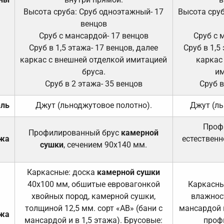
Высота сруба: Сруб одноэтажный- 17
Высота сруб
венцов
Сруб с мансардой- 17 венцов
Сруб с 
Сруб в 1,5 этажа- 17 венцов, далее
Сруб в 1,5
каркас с внешней отделкой имитацией
каркас
бруса.
им
Сруб в 2 этажа- 35 венцов
Сруб в
ель
Джут (льноджутовое полотно).
Джут (ль
Проф
Профилированный брус
камерной
ажа
естественн
сушки
, сечением 90х140 мм.
Каркасные: доска
камерной сушки
40х100 мм, обшитые евровагонкой
Каркасны
хвойных пород, камерной сушки,
влажност
толщиной 12,5 мм. сорт «АВ» (бани с
мансардой и
ажа
мансардой и в 1,5 этажа). Брусовые:
проф