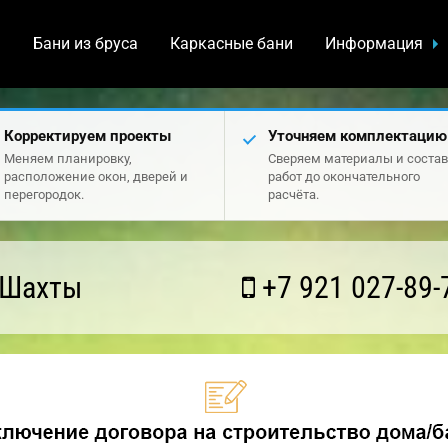
а
Бани из бруса
Каркасные бани
Информация
Корректируем проекты
Уточняем комплектацию
Меняем планировку,
Сверяем материалы и состав
расположение окон, дверей и
работ до окончательного
перегородок.
расчёта.
 Шахты
+7 921 027-89-