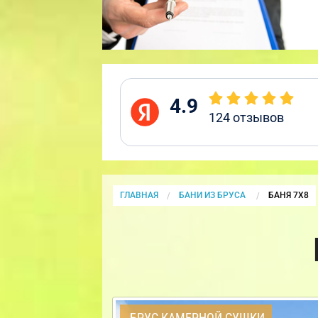
4.9
124
отзывов
ГЛАВНАЯ
БАНИ ИЗ БРУСА
CURRENT:
БАНЯ 7Х8
БРУС КАМЕРНОЙ СУШКИ