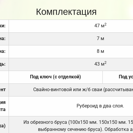
Комплектация
2
ки:
47 м
на:
7 м
на:
8 м
2
дь:
43 м
Под ключ (с отделкой)
Под у
нт
Свайно-винтовой или ж/б сваи (рассчитыва
ция
Рубероид в два слоя.
та
Из обрезного бруса (100х150 мм. 150х150 мм. 1
ка)
выбранному сечению бруса). Обработка а