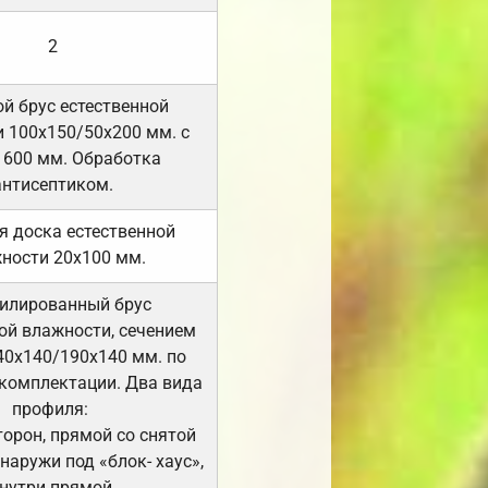
2
й брус естественной
 100х150/50х200 мм. с
 600 мм. Обработка
антисептиком.
я доска естественной
ности 20х100 мм.
илированный брус
ой влажности, сечением
40х140/190х140 мм. по
комплектации. Два вида
профиля:
сторон, прямой со снятой
Снаружи под «блок- хаус»,
нутри прямой.