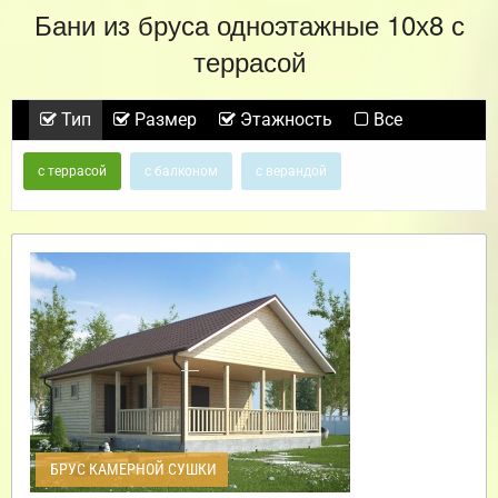
Бани из бруса одноэтажные 10х8 с
террасой
Тип
Размер
Этажность
Все
с террасой
с балконом
с верандой
БРУС КАМЕРНОЙ СУШКИ