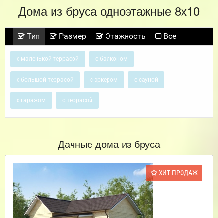
Дома из бруса одноэтажные 8х10
Тип
Размер
Этажность
Все
с маленькой террасой
с балконом
с большой террасой
с эркером
с сауной
с гаражом
с террасой
Дачные дома из бруса
ХИТ ПРОДАЖ