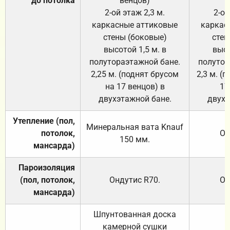
до потолка
венцов)
2-ой этаж 2,3 м.
2-ой
каркасные аттиковые
каркас
стены (боковые)
стен
высотой 1,5 м. в
высо
полутораэтажной бане.
полутор
2,25 м. (поднят брусом
2,3 м. (
на 17 венцов) в
17
двухэтажной бане.
двухэ
Утепление (пол,
Минеральная вата
Knauf
потолок,
От
150
мм.
мансарда)
Пароизоляция
(пол, потолок,
Ондутис
R70
.
От
мансарда)
Шпунтованная доска
камерной сушки