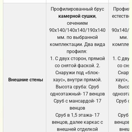
Профилированный брус
Профили
камерной сушки
,
естестве
сечением
с
90х140/140х140/190х140
90х140/
мм. по выбранной
мм. 
комплектации. Два вида
комплек
профиля:
п
1. С двух сторон, прямой
1. С дву
со снятой фаской. 2.
со сня
Снаружи под «блок-
Снару
Внешние стены
хаус», внутри прямой.
хаус», 
Высота сруба: Сруб
Высот
одноэтажный- 17 венцов
одноэта
Сруб с мансардой- 17
Сруб с
венцов
Сруб в 1,5 этажа- 17
Сруб в
венцов, далее каркас с
венцов,
внешней отделкой
внеш