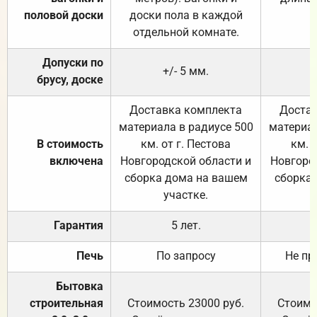
половой доски
доски пола в каждой
отдельной комнате.
Допуски по
+/- 5 мм.
брусу, доске
Доставка комплекта
Достав
материала в радиусе 500
материал
В стоимость
км. от г. Пестова
км. 
включена
Новгородской области и
Новгоро
сборка дома на вашем
сборка
участке.
Гарантия
5 лет.
Печь
По запросу
Не пр
Бытовка
строительная
Стоимость 23000 руб.
Стоимо