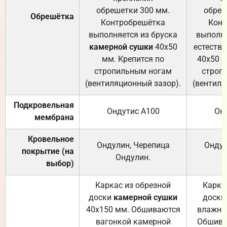
обрешетки 300 мм.
обреш
Обрешётка
Контробрешётка
Конт
выполняется из бруска
выполня
камерной сушки
40х50
естеств
мм. Крепится по
40х50 м
стропильным ногам
строп
(вентиляционный зазор).
(вентиля
Подкровельная
Ондутис А100
Он
мембрана
Кровельное
Ондулин, Черепица
Ондул
покрытие (на
Ондулин.
выбор)
Каркас из обрезной
Карка
доски
камерной сушки
доски
40х150 мм. Обшиваются
влажно
вагонкой камерной
Обшива