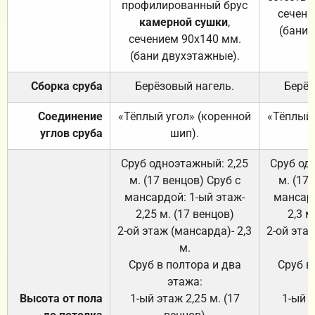
профилированный брус
сечени
камерной сушки
,
(бани 
сечением 90х140 мм.
(бани двухэтажные).
Сборка сруба
Берёзовый нагель.
Берёз
Соединение
«Тёплый угол» (коренной
«Тёплый 
углов сруба
шип).
Сруб одноэтажный: 2,25
Сруб од
м. (17 венцов) Сруб с
м. (17
мансардой: 1-ый этаж-
мансард
2,25 м. (17 венцов)
2,3 м
2-ой этаж (мансарда)- 2,3
2-ой этаж
м.
Сруб в полтора и два
Сруб в
этажа:
Высота от пола
1-ый этаж 2,25 м. (17
1-ый э