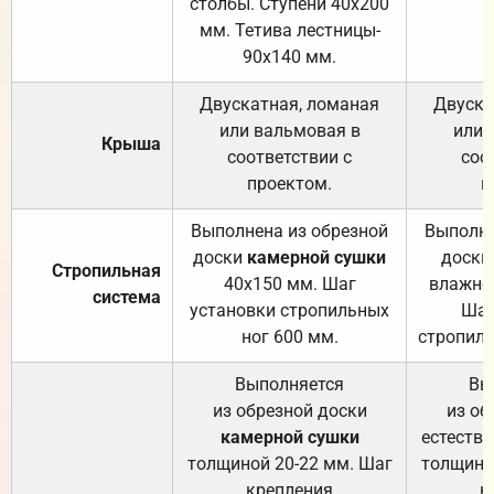
столбы. Ступени 40х200
мм. Тетива лестницы-
90х140 мм.
Двускатная, ломаная
Двуска
или вальмовая в
или 
Крыша
соответствии с
соо
проектом.
п
Выполнена из обрезной
Выполне
доски
камерной сушки
доски
Стропильная
40х150 мм. Шаг
влажно
система
установки стропильных
Шаг
ног 600 мм.
стропиль
Выполняется
Вы
из обрезной доски
из об
камерной сушки
естеств
толщиной 20-22 мм. Шаг
толщино
крепления
к