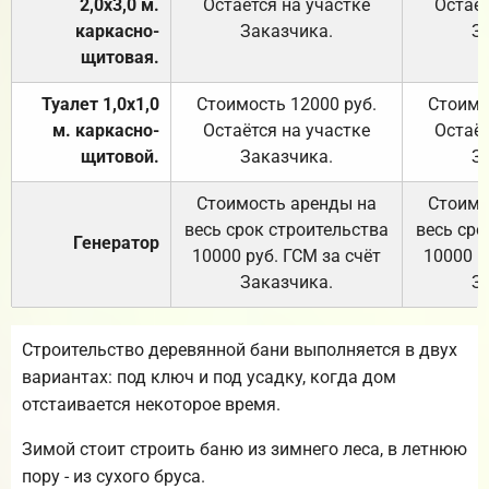
2,0х3,0 м.
Остаётся на участке
Остаёт
каркасно-
Заказчика.
З
щитовая.
Туалет 1,0х1,0
Стоимость 12000 руб.
Стоимо
м. каркасно-
Остаётся на участке
Остаёт
щитовой.
Заказчика.
З
Стоимость аренды на
Стоимо
весь срок строительства
весь сро
Генератор
10000 руб. ГСМ за счёт
10000 р
Заказчика.
З
Строительство деревянной бани выполняется в двух
вариантах: под ключ и под усадку, когда дом
отстаивается некоторое время.
Зимой стоит строить баню из зимнего леса, в летнюю
пору - из сухого бруса.