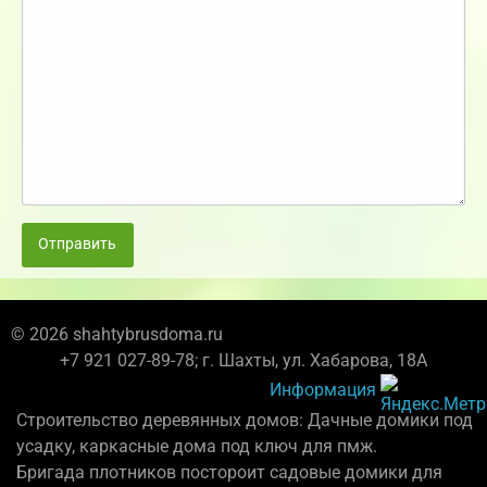
Отправить
© 2026 shahtybrusdoma.ru
+7 921 027-89-78; г. Шахты, ул. Хабарова, 18А
Информация
Строительство деревянных домов: Дачные домики под
усадку, каркасные дома под ключ для пмж.
Бригада плотников постороит садовые домики для