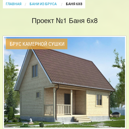
ГЛАВНАЯ
БАНИ ИЗ БРУСА
CURRENT:
БАНЯ 6Х8
Проект №1 Баня 6х8
БРУС КАМЕРНОЙ СУШКИ