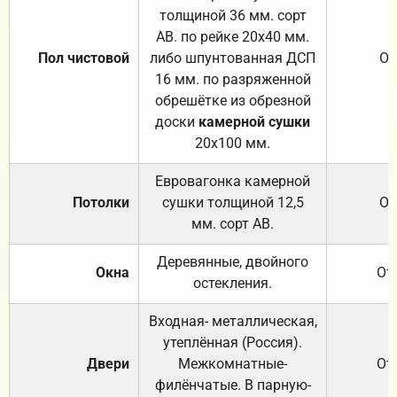
толщиной 36 мм. сорт
АВ. по рейке 20х40 мм.
Пол чистовой
либо шпунтованная ДСП
От
16 мм. по разряженной
обрешётке из обрезной
доски
камерной сушки
20х100 мм.
Евровагонка камерной
Потолки
сушки толщиной 12,5
От
мм. сорт АВ.
Деревянные, двойного
Окна
От
остекления.
Входная- металлическая,
утеплённая (Россия).
Двери
Межкомнатные-
От
филёнчатые. В парную-