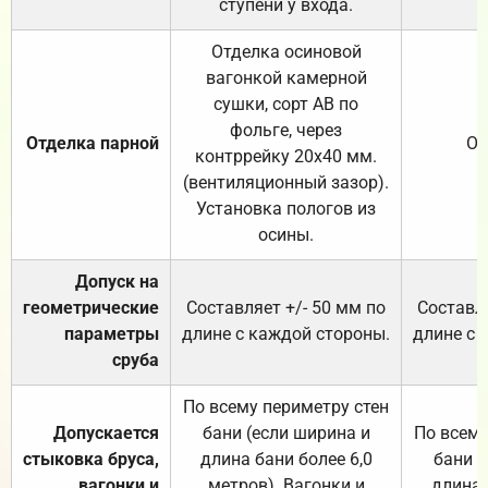
ступени у входа.
Отделка осиновой
вагонкой камерной
сушки, сорт АВ по
фольге, через
Отделка парной
От
контррейку 20х40 мм.
(вентиляционный зазор).
Установка пологов из
осины.
Допуск на
геометрические
Составляет +/- 50 мм по
Составля
параметры
длине с каждой стороны.
длине с 
сруба
По всему периметру стен
Допускается
бани (если ширина и
По всему
стыковка бруса,
длина бани более 6,0
бани (
вагонки и
метров). Вагонки и
длина 