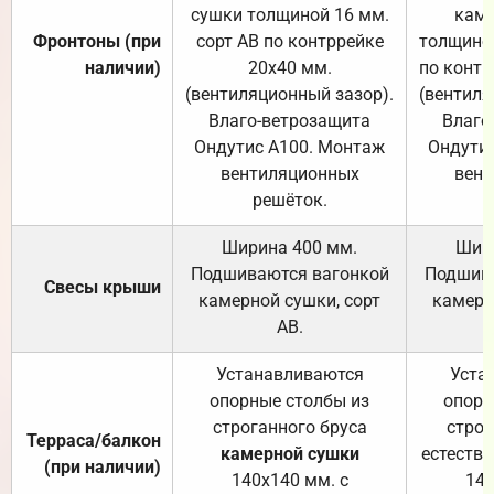
сушки толщиной 16 мм.
каме
Фронтоны (при
сорт АВ по контррейке
толщиной
наличии)
20х40 мм.
по контр
(вентиляционный зазор).
(вентиля
Влаго-ветрозащита
Влаго
Ондутис А100. Монтаж
Ондути
вентиляционных
вент
решёток.
Ширина 400 мм.
Шир
Подшиваются вагонкой
Подшива
Свесы крыши
камерной сушки, сорт
камерн
АВ.
Устанавливаются
Уста
опорные столбы из
опорн
строганного бруса
строг
Терраса/балкон
камерной сушки
естеств
(при наличии)
140х140 мм. с
140