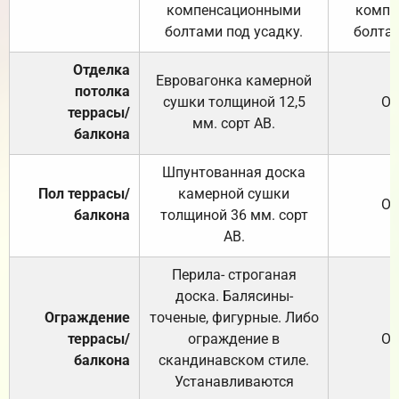
компенсационными
компе
болтами под усадку.
болтам
Отделка
Евровагонка камерной
потолка
сушки толщиной 12,5
От
террасы/
мм. сорт АВ.
балкона
Шпунтованная доска
Пол террасы/
камерной сушки
От
балкона
толщиной 36 мм. сорт
АВ.
Перила- строганая
доска. Балясины-
Ограждение
точеные, фигурные. Либо
террасы/
ограждение в
От
балкона
скандинавском стиле.
Устанавливаются