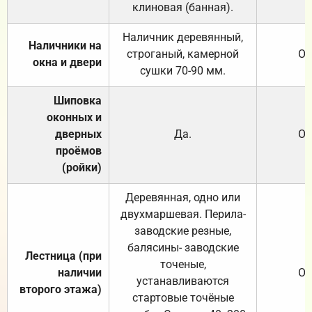
клиновая (банная).
Наличник деревянный,
Наличники на
строганый, камерной
От
окна и двери
сушки 70-90 мм.
Шиповка
оконных и
дверных
Да.
От
проёмов
(ройки)
Деревянная, одно или
двухмаршевая. Перила-
заводские резные,
балясины- заводские
Лестница (при
точеные,
наличии
От
устанавливаются
второго этажа)
стартовые точёные