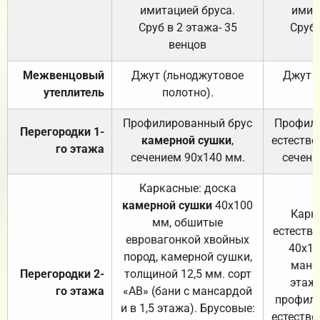
имитацией бруса.
имит
Сруб в 2 этажа- 35
Сруб 
венцов
Межвенцовый
Джут (льноджутовое
Джут 
утеплитель
полотно).
п
Профилированный брус
Профили
Перегородки 1-
камерной сушки
,
естестве
го этажа
сечением 90х140 мм.
сечени
Каркасные: доска
камерной сушки
40х100
Карк
мм, обшитые
естеств
евровагонкой хвойных
40х10
пород, камерной сушки,
манса
Перегородки 2-
толщиной 12,5 мм. сорт
этажа
го этажа
«АВ» (бани с мансардой
профили
и в 1,5 этажа). Брусовые:
естестве