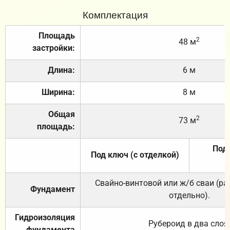
Комплектация
Площадь
2
48 м
застройки:
Длина:
6 м
Ширина:
8 м
Общая
2
73 м
площадь:
Под 
Под ключ (с отделкой)
Свайно-винтовой или ж/б сваи (р
Фундамент
отдельно).
Гидроизоляция
Рубероид в два слоя
фундамента