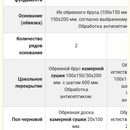
Из обрезного бруса (100х150 мм.
Основание
150х200 мм. согласно выбранному с
(обвязка)
Обработка антисептик
Количество
рядов
2
основания
Обр
Обрезной брус
камерной
естеств
сушки
100х150/50х200
Цокольное
100х15
мм. с шагом 600 мм.
перекрытие
шаг
Обработка
О
антисептиком.
ант
Обрезная доска
Обр
Пол черновой
камерной сушки
20х100
естеств
мм.
2