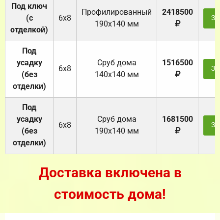
Под ключ
Профилированный
2418500
(с
6х8
За
190х140 мм
отделкой)
Под
усадку
Cруб дома
1516500
6х8
За
(без
140х140 мм
отделки)
Под
усадку
Cруб дома
1681500
6х8
За
(без
190х140 мм
отделки)
Доставка включена в
стоимость дома!