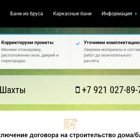
а
Бани из бруса
Каркасные бани
Информация
Корректируем проекты
Уточняем комплектацию
Меняем планировку,
Сверяем материалы и состав
расположение окон, дверей и
работ до окончательного
перегородок.
расчёта.
 Шахты
+7 921 027-89-