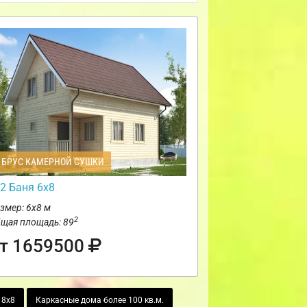
БРУС КАМЕРНОЙ СУШКИ
2 Баня 6х8
змер: 6х8 м
2
щая площадь: 89
т 1659500
 8х8
Каркасные дома более 100 кв.м.