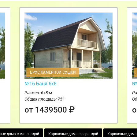
БРУС КАМЕРНОЙ СУШКИ
№16 Баня 6х8
№
Размер: 6х8 м
Ра
2
Общая площадь: 75
Об
от 1439500
о
ные дома с мансардой
Каркасные дома с верандой
Каркасные дома