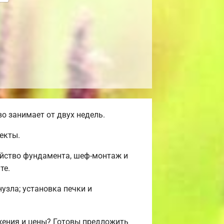
о занимает от двух недель.
екты.
ойство фундамента, шеф-монтаж и
те.
нузла; установка печки и
жения и цены? Готовы предложить