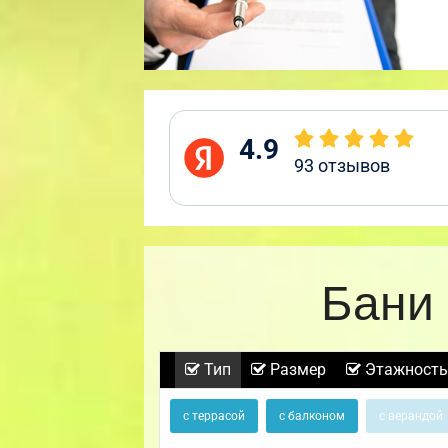
4.9
93
отзывов
Бани 
Тип
Размер
Этажность
с террасой
с балконом
с верандой