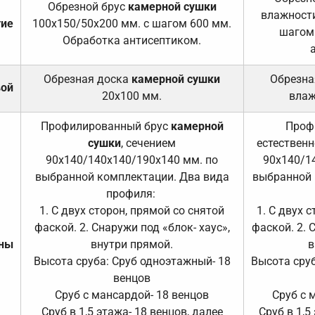
Обрезной брус
камерной сушки
влажности
тие
100х150/50х200 мм. с шагом 600 мм.
шагом
Обработка антисептиком.
Обрезная доска
камерной сушки
Обрезна
вой
20х100 мм.
влаж
Профилированный брус
камерной
Проф
сушки
, сечением
естественн
90х140/140х140/190х140 мм. по
90х140/1
выбранной комплектации. Два вида
выбранной 
профиля:
1. С двух сторон, прямой со снятой
1. С двух 
фаской. 2. Снаружи под «блок- хаус»,
фаской. 2. 
ены
внутри прямой.
в
Высота сруба: Сруб одноэтажный- 18
Высота сруб
венцов
Сруб с мансардой- 18 венцов
Сруб с 
Сруб в 1,5 этажа- 18 венцов, далее
Сруб в 1,5