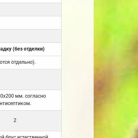
садку (без отделки)
ются отдельно).
50х200 мм. согласно
нтисептиком.
2
й брус естественной