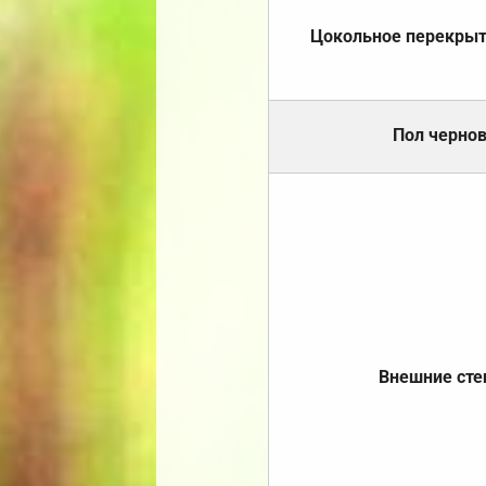
Цокольное перекры
Пол черно
Внешние ст