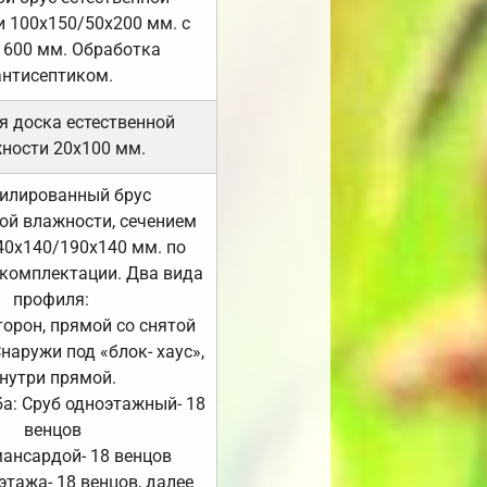
 100х150/50х200 мм. с
 600 мм. Обработка
антисептиком.
я доска естественной
ности 20х100 мм.
илированный брус
ой влажности, сечением
40х140/190х140 мм. по
комплектации. Два вида
профиля:
сторон, прямой со снятой
Снаружи под «блок- хаус»,
нутри прямой.
а: Сруб одноэтажный- 18
венцов
мансардой- 18 венцов
 этажа- 18 венцов, далее