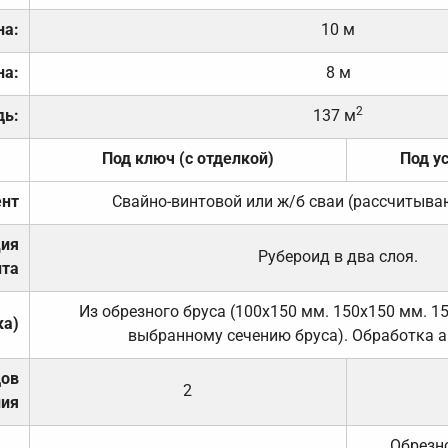
на:
10 м
на:
8 м
2
дь:
137 м
Под ключ (с отделкой)
Под у
нт
Свайно-винтовой или ж/б сваи (рассчитыва
ция
Рубероид в два слоя.
та
Из обрезного бруса (100х150 мм. 150х150 мм. 1
ка)
выбранному сечению бруса). Обработка а
дов
2
ния
Обрезно