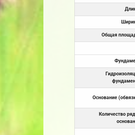
Дли
Шири
Общая площа
Фундаме
Гидроизоля
фундамен
Основание (обвяз
Количество ря
основа