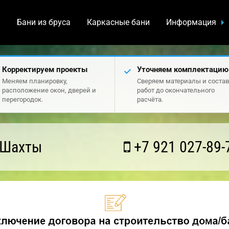
а
Бани из бруса
Каркасные бани
Информация
Корректируем проекты
Уточняем комплектацию
Меняем планировку,
Сверяем материалы и состав
расположение окон, дверей и
работ до окончательного
перегородок.
расчёта.
 Шахты
+7 921 027-89-