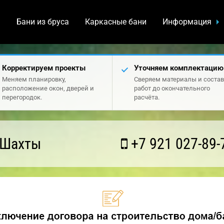
а
Бани из бруса
Каркасные бани
Информация
Корректируем проекты
Уточняем комплектацию
Меняем планировку,
Сверяем материалы и состав
расположение окон, дверей и
работ до окончательного
перегородок.
расчёта.
 Шахты
+7 921 027-89-