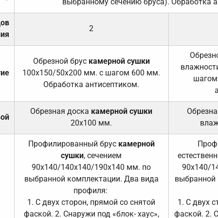
выбранному сечению бруса). Обработка а
дов
2
ния
Обрезно
Обрезной брус
камерной сушки
влажности
тие
100х150/50х200 мм. с шагом 600 мм.
шагом
Обработка антисептиком.
Обрезная доска
камерной сушки
Обрезна
вой
20х100 мм.
влаж
Профилированный брус
камерной
Проф
сушки
, сечением
естественн
90х140/140х140/190х140 мм. по
90х140/1
выбранной комплектации. Два вида
выбранной 
профиля:
1. С двух сторон, прямой со снятой
1. С двух 
фаской. 2. Снаружи под «блок- хаус»,
фаской. 2. 