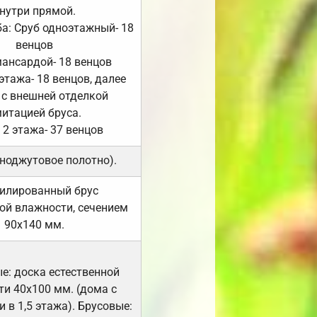
нутри прямой.
а: Сруб одноэтажный- 18
венцов
мансардой- 18 венцов
 этажа- 18 венцов, далее
 с внешней отделкой
итацией бруса.
 2 этажа- 37 венцов
ноджутовое полотно).
илированный брус
ой влажности, сечением
90х140 мм.
е: доска естественной
и 40х100 мм. (дома с
 в 1,5 этажа). Брусовые: