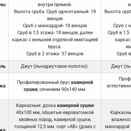
ены
внутри прямой.
в
Высота сруба: Сруб одноэтажный- 18
Высота сруб
венцов
Сруб с мансардой- 18 венцов
Сруб с 
Сруб в 1,5 этажа- 18 венцов, далее
Сруб в 1,5
каркас с внешней отделкой имитацией
каркас
бруса.
им
Сруб в 2 этажа- 37 венцов
Сруб в
ель
Джут (льноджутовое полотно).
Джут (ль
Проф
Профилированный брус
камерной
ажа
естественн
сушки
, сечением 90х140 мм.
Каркасные: доска
камерной сушки
40х100 мм, обшитые евровагонкой
Каркасны
хвойных пород, камерной сушки,
влажност
толщиной 12,5 мм. сорт «АВ» (дома с
мансардой и
ажа