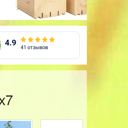
4.9
41
отзывов
х7