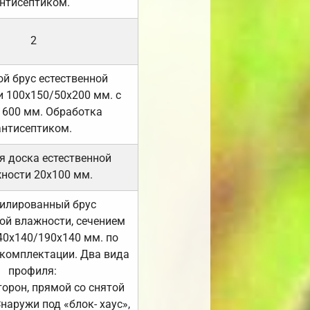
нтисептиком.
2
й брус естественной
 100х150/50х200 мм. с
 600 мм. Обработка
антисептиком.
я доска естественной
ности 20х100 мм.
илированный брус
ой влажности, сечением
40х140/190х140 мм. по
комплектации. Два вида
профиля:
сторон, прямой со снятой
Снаружи под «блок- хаус»,