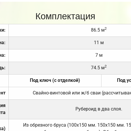
Комплектация
2
ки:
86.5 м
на:
11 м
на:
7 м
2
дь:
74.5 м
Под ключ (с отделкой)
Под у
нт
Свайно-винтовой или ж/б сваи (рассчитыва
ция
Рубероид в два слоя.
та
Из обрезного бруса (100х150 мм. 150х150 мм. 1
ка)