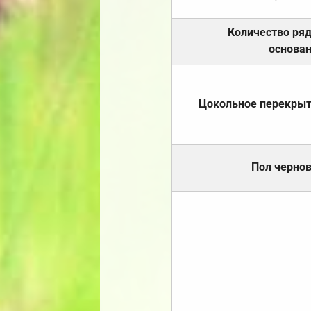
Количество ря
основа
Цокольное перекры
Пол черно