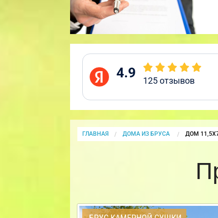
4.9
125
отзывов
ГЛАВНАЯ
ДОМА ИЗ БРУСА
CURRENT:
ДОМ 11,5Х
П
БРУС КАМЕРНОЙ СУШКИ