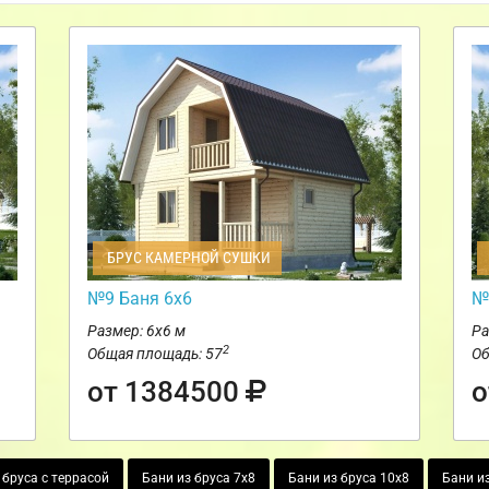
БРУС КАМЕРНОЙ СУШКИ
№9 Баня 6х6
№
Размер: 6х6 м
Ра
2
Общая площадь: 57
Об
от 1384500
о
 бруса с террасой
Бани из бруса 7х8
Бани из бруса 10х8
Бани из