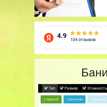
4.9
104
отзывов
Бани
Тип
Размер
Этажность
с террасой
с балконом
с верандой