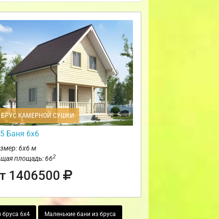
БРУС КАМЕРНОЙ СУШКИ
5 Баня 6х6
змер: 6х6 м
2
щая площадь: 66
т 1406500
 бруса 6х4
Маленькие бани из бруса