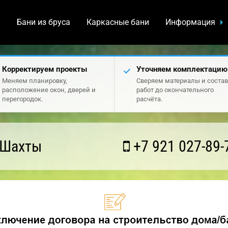
а
Бани из бруса
Каркасные бани
Информация
Корректируем проекты
Уточняем комплектацию
Меняем планировку,
Сверяем материалы и состав
расположение окон, дверей и
работ до окончательного
перегородок.
расчёта.
 Шахты
+7 921 027-89-